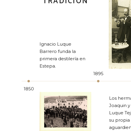
TRADICIÓN
Ignacio Luque
Barrero funda la
primera destilería en
Estepa.
1895
1850
Los herm
Joaquin y
Luque Te
su propia
aguardien