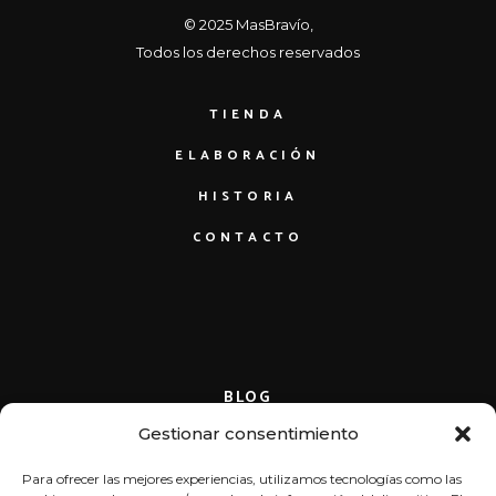
© 2025
MasBravío
,
Todos los derechos reservados
TIENDA
ELABORACIÓN
HISTORIA
CONTACTO
BLOG
6 de noviembre de 2024
6 
Gestionar consentimiento
DIARIO SUR
CA
Para ofrecer las mejores experiencias, utilizamos tecnologías como las