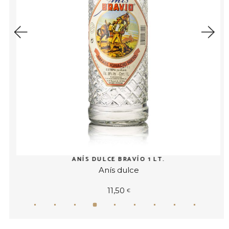
ANÍS DULCE BRAVÍO 1 LT.
Anís dulce
Leer más
11,50
Añadir al
€