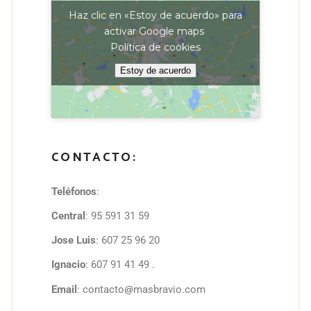
Haz clic en «Estoy de acuerdo» para
activar Google maps
Política de cookies
Estoy de acuerdo
CONTACTO:
Teléfonos
:
Central
: 95 591 31 59
Jose Luis
: 607 25 96 20
Ignacio
: 607 91 41 49 .
Email
: contacto
masbravio.com
@