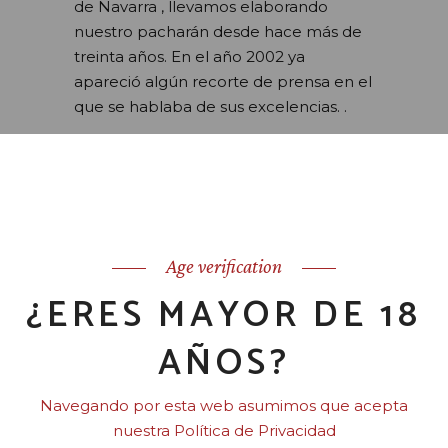
de Navarra , llevamos elaborando
nuestro pacharán desde hace más de
treinta años. En el año 2002 ya
apareció algún recorte de prensa en el
que se hablaba de sus excelencias. .
LEER MÁS
Age verification
¿ERES MAYOR DE 18
AÑOS?
Navegando por esta web asumimos que acepta
Jose Luis Nieto
6 de noviembre de 2024
nuestra Política de Privacidad